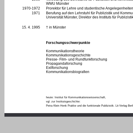
WWU Münster
1970-1972
Prorektor für Lehre und studentische Angelegenheit
1971
Berufung auf den Lehrstuhl für Publizistik und Kommu
Universität Münster, Direktor des Instituts für Publizisti
15. 4. 1995
† in Münster
Forschungsschwerpunkte
Kommunikationstheorie
Kommunikationsgeschichte
Presse- Film- und Rundfunkforschung
Propagandaforschung
Exilforschung
Kommunikationsbiografien
heute: Institut für Kommunikationswissenschaft,
vgl. zur Institutsgeschichte:
Petra Klein Henk Prakke und die funktionale Publizistik. Lit-Verlag Ber